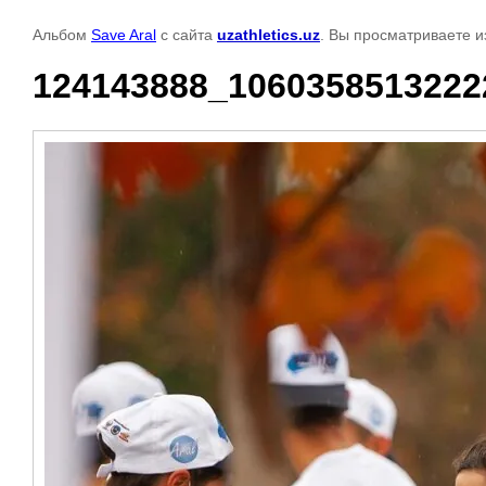
Альбом
Save Aral
с сайта
uzathletics.uz
. Вы просматриваете и
124143888_1060358513222