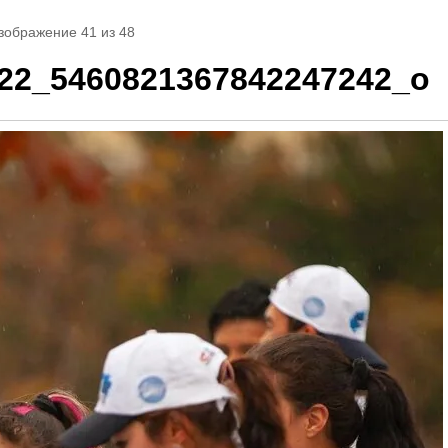
зображение 41 из 48
22_5460821367842247242_o