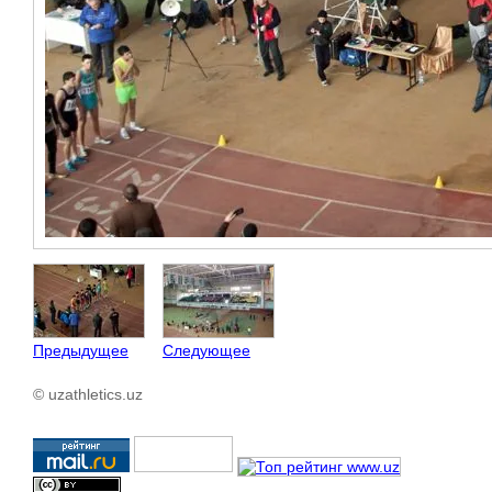
Предыдущее
Следующее
© uzathletics.uz